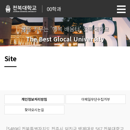
00학과
꿈을 키우는 '행복 배움터' 전북대학교
The Best Glocal University
Site
개인정보처리방침
이메일무단수집거부
찾아오시는길
[54896]
전북특별자치도 전주시 덕진구 백제대로 567 전북대학교