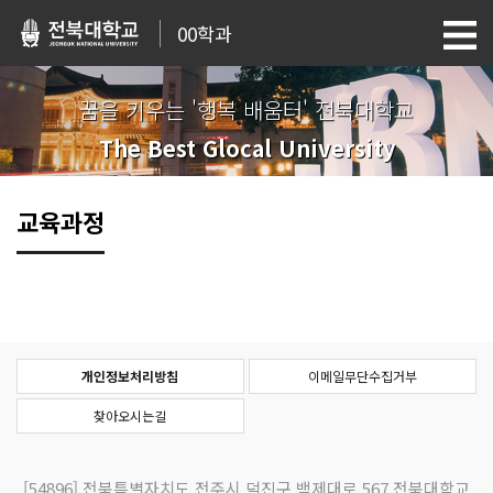
00학과
꿈을 키우는 '행복 배움터' 전북대학교
The Best Glocal University
교육과정
개인정보처리방침
이메일무단수집거부
찾아오시는길
[54896]
전북특별자치도 전주시 덕진구 백제대로 567 전북대학교