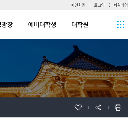
메인화면
로그인
회원가입
생광장
예비대학생
대학원
1
메뉴4-1
2
메뉴4-2
메뉴4-3